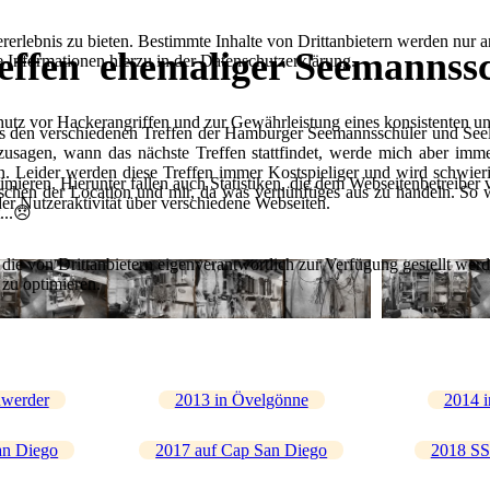
lebnis zu bieten. Bestimmte Inhalte von Drittanbietern werden nur ang
effen ehemaliger Seemannssc
e Informationen hierzu in der Datenschutzerklärung.
utz vor Hackerangriffen und zur Gewährleistung eines konsistenten un
s den verschiedenen Treffen der Hamburger Seemannsschüler und Seeleut
zusagen, wann das nächste Treffen stattfindet, werde mich aber imme
en. Leider werden diese Treffen immer Kostspieliger und wird schwieri
ieren. Hierunter fallen auch Statistiken, die dem Webseitenbetreiber v
chen der Location und mir, da was vernünftiges aus zu handeln. So wie
r Nutzeraktivität über verschiedene Webseiten.
...😞
 die von Drittanbietern eigenverantwortlich zur Verfügung gestellt wer
 zu optimieren.
nwerder
2013 in Övelgönne
2014 
an Diego
2017 auf Cap San Diego
2018 SS