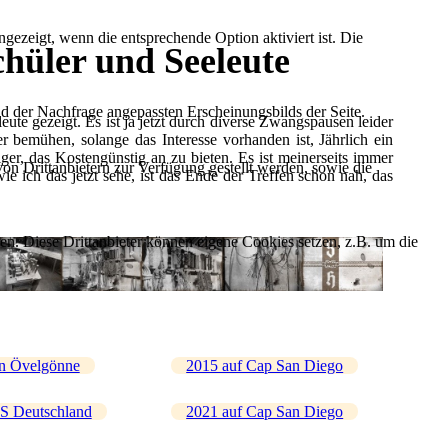
ezeigt, wenn die entsprechende Option aktiviert ist. Die
hüler und Seeleute
d der Nachfrage angepassten Erscheinungsbilds der Seite.
e gezeigt. Es ist ja jetzt durch diverse Zwangspausen leider
r bemühen, solange das Interesse vorhanden ist, Jährlich ein
ger, das Kostengünstig an zu bieten. Es ist meinerseits immer
on Drittanbietern zur Verfügung gestellt werden, sowie die
 ich das jetzt sehe, ist das Ende der Treffen schon nah, das
den. Diese Drittanbieter können eigene Cookies setzen, z.B. um die
in Övelgönne
2015 auf Cap San Diego
S Deutschland
2021 auf Cap San Diego