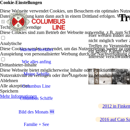
Cookie-Einstellungen
Diese Webseite verwendet Cookies, um Besuchern ein optimales Nutzerer
Tr
Datenverarbeitung kann dann auch in einem Drittland erfolgen. Weiter
Technisch notwendige
Diese Cookies sind zum Betrieb der Webseite notwendig, z.B. zum Sch
Hier werden Bilder au
nicht möglich vorher 
Analytische
Treffen zu Veranstalt
Diese Cookies werden verwendet, um das Nutzererlebnis weiter zu optim
Startseite Seefahrt
ein großer Kampf zwis
Ausspielung von personalisierter Werbung durch die Nachverfolgung de
Interesse verschwindet
Wie alles anfing
Drittanbieter-Inhalte
Diese Webseite bietet möglicherweise Inhalte oder Funktionalitäten an,
Meine Schiffe
Nutzeraktivität zu verfolgen oder ihre Angebote zu personalisieren und
Ablehnen
Alle akzeptieren
Columbus Line
Speichern
Mehr Informationen
Columbus Schiffe
2012 in Finke
Bild des Monats 🆕
2016 auf Cap S
Familie + See