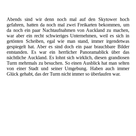
Der Leiter vom Club
Aufenthaltsraum
Abends sind wir denn noch mal auf den Skytower hoch
gefahren, hatten da noch mal zwei Freikarten bekommen, um
da noch ein paar Nachtaufnahmen von Auckland zu machen,
war aber ein recht schwieriges Unternehmen, weil es sich in
getönten Scheiben, egal wie man stand, immer irgendetwas
gespiegelt hat. Aber es sind doch ein paar brauchbare Bilder
entstanden. Es war ein herrlicher Panoramablick über das
nächtliche Auckland. Es lohnt sich wirklich, diesen grandiosen
Turm mehrmals zu besuchen. So einen Ausblick hat man selten
von einer Stadt und seiner Umgebung. Haben auch immer
Glück gehabt, das der Turm nicht immer so überlaufen war.
Skytower bei Nacht
da habe ich mein Geld geholt
Yachthafen
Hafen und Skytower
vom Skytower aus