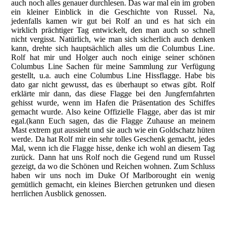
auch noch alles genauer durchlesen. Das war mal ein im groben
ein kleiner Einblick in die Geschichte von Russel. Na,
jedenfalls kamen wir gut bei Rolf an und es hat sich ein
wirklich prächtiger Tag entwickelt, den man auch so schnell
nicht vergisst. Natürlich, wie man sich sicherlich auch denken
kann, drehte sich hauptsächlich alles um die Columbus Line.
Rolf hat mir und Holger auch noch einige seiner schönen
Columbus Line Sachen für meine Sammlung zur Verfügung
gestellt, u.a. auch eine Columbus Line Hissflagge. Habe bis
dato gar nicht gewusst, das es überhaupt so etwas gibt. Rolf
erklärte mir dann, das diese Flagge bei den Jungfernfahrten
gehisst wurde, wenn im Hafen die Präsentation des Schiffes
gemacht wurde. Also keine Offizielle Flagge, aber das ist mir
egal.(kann Euch sagen, das die Flagge Zuhause an meinem
Mast extrem gut aussieht und sie auch wie ein Goldschatz hüten
werde. Da hat Rolf mir ein sehr tolles Geschenk gemacht, jedes
Mal, wenn ich die Flagge hisse, denke ich wohl an diesem Tag
zurück. Dann hat uns Rolf noch die Gegend rund um Russel
gezeigt, da wo die Schönen und Reichen wohnen. Zum Schluss
haben wir uns noch im Duke Of Marlborought ein wenig
gemütlich gemacht, ein kleines Bierchen getrunken und diesen
herrlichen Ausblick genossen.
Auf der Fähre nach Russel