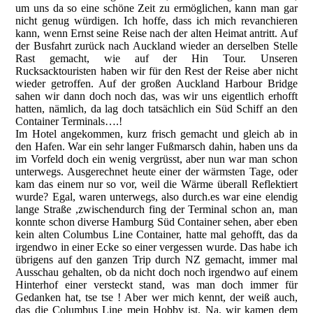
um uns da so eine schöne Zeit zu ermöglichen, kann man gar
nicht genug würdigen. Ich hoffe, dass ich mich revanchieren
kann, wenn Ernst seine Reise nach der alten Heimat antritt. Auf
der Busfahrt zurück nach Auckland wieder an derselben Stelle
Rast gemacht, wie auf der Hin Tour. Unseren
Rucksacktouristen haben wir für den Rest der Reise aber nicht
wieder getroffen. Auf der großen Auckland Harbour Bridge
sahen wir dann doch noch das, was wir uns eigentlich erhofft
hatten, nämlich, da lag doch tatsächlich ein Süd Schiff an den
Container Terminals….!
Im Hotel angekommen, kurz frisch gemacht und gleich ab in
den Hafen. War ein sehr langer Fußmarsch dahin, haben uns da
im Vorfeld doch ein wenig vergrüsst, aber nun war man schon
unterwegs. Ausgerechnet heute einer der wärmsten Tage, oder
kam das einem nur so vor, weil die Wärme überall Reflektiert
wurde? Egal, waren unterwegs, also durch.es war eine elendig
lange Straße ,zwischendurch fing der Terminal schon an, man
konnte schon diverse Hamburg Süd Container sehen, aber eben
kein alten Columbus Line Container, hatte mal gehofft, das da
irgendwo in einer Ecke so einer vergessen wurde. Das habe ich
übrigens auf den ganzen Trip durch NZ gemacht, immer mal
Ausschau gehalten, ob da nicht doch noch irgendwo auf einem
Hinterhof einer versteckt stand, was man doch immer für
Gedanken hat, tse tse ! Aber wer mich kennt, der weiß auch,
das die Columbus Line mein Hobby ist. Na, wir kamen dem