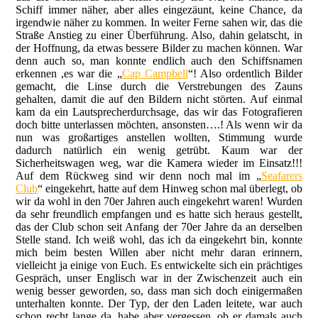
Schiff immer näher, aber alles eingezäunt, keine Chance, da
irgendwie näher zu kommen. In weiter Ferne sahen wir, das die
Straße Anstieg zu einer Überführung. Also, dahin gelatscht, in
der Hoffnung, da etwas bessere Bilder zu machen können. War
denn auch so, man konnte endlich auch den Schiffsnamen
erkennen ,es war die „
Cap Campbell
“! Also ordentlich Bilder
gemacht, die Linse durch die Verstrebungen des Zauns
gehalten, damit die auf den Bildern nicht störten. Auf einmal
kam da ein Lautsprecherdurchsage, das wir das Fotografieren
doch bitte unterlassen möchten, ansonsten….! Als wenn wir da
nun was großartiges anstellen wollten, Stimmung wurde
dadurch natürlich ein wenig getrübt. Kaum war der
Sicherheitswagen weg, war die Kamera wieder im Einsatz!!!
Auf dem Rückweg sind wir denn noch mal im „
Seafarers
Club
“ eingekehrt, hatte auf dem Hinweg schon mal überlegt, ob
wir da wohl in den 70er Jahren auch eingekehrt waren! Wurden
da sehr freundlich empfangen und es hatte sich heraus gestellt,
das der Club schon seit Anfang der 70er Jahre da an derselben
Stelle stand. Ich weiß wohl, das ich da eingekehrt bin, konnte
mich beim besten Willen aber nicht mehr daran erinnern,
vielleicht ja einige von Euch. Es entwickelte sich ein prächtiges
Gespräch, unser Englisch war in der Zwischenzeit auch ein
wenig besser geworden, so, dass man sich doch einigermaßen
unterhalten konnte. Der Typ, der den Laden leitete, war auch
schon recht lange da, habe aber vergessen, ob er damals auch