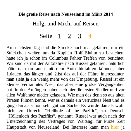
Die große Reise nach Neuseeland im März 2014
Holgi und Michi auf Reisen
Seite
1
2
3
4
Am nächsten Tag sind die Strecke noch mal gefahren, nur ein
Stückchen weiter, um da Kapitän Rolf Bluhm zu besuchen,
hatte ich ja schon im Columbus Fahrer Treffen von berichtet.
Wir sind da mit der Autofähre nach Russel gefahren, natürlich
hätte da man auch mit dem Auto hinfahren können, aber
1.dauert das länger und 2.ist das auf der Fähre interessanter,
man sieht ja ein wenig mehr von der Umgebung. Russel ist ein
kleines verträumtes Nest, das aber eine große Vergangenheit
hat. In den Anfängen haben sich hier die ersten Siedler und vor
allen Walfänger nieder gelassen. Wie man das denn so aus alten
Piraten Filmen kennt, war es damals ein verruchtes Nest und es
ging damals schon sehr gut zur Sache. Es wurde damals wohl
nicht zu Unrecht “Hellhole of the Pazific“, zu Deutsch
„Höllenloch des Pazifiks“, genannt. Russel war auch nach der
Unterzeichnung des Vertrages von Waitangi für kurze Zeit
hier
Hauptstadt von Neuseeland. Bei Interesse kann man
ja