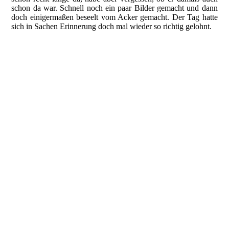
schon da war. Schnell noch ein paar Bilder gemacht und dann
doch einigermaßen beseelt vom Acker gemacht. Der Tag hatte
sich in Sachen Erinnerung doch mal wieder so richtig gelohnt.
gerade zu sehen
die Container
noch eingebettet
die Cap Campbell
Cap Campbell
Cap Campbell
Cap Campbell
Schild am Zaun mit der CNZ
CNZ war das erste Containerschiff
Auckland Seafarers Club