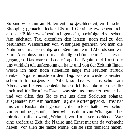
noch mehr Natur
im Park
So sind wir dann am Hafen entlang geschlendert, ein bisschen
Shopping gemacht, lecker Eis und Getränke zwischendurch,
ein paar Bilder zwischendurch gemacht, nachfolgend zu sehen.
Am nächsten Tag, eigentlich den letzten, noch mal zu den
berühmten Wasserfällen von Whangarei gefahren, wo man die
Natur noch mal so richtig genießen konnte und Abends sind wir
zum Abschluss noch mal richtig schön beim Thai essen
gegangen. Das waren also die Tage bei Ngaire und Ernst, die
uns wirklich toll aufgenommen hatte und von der Zeit mit Ihnen
werde ich mich noch sicherlich lange mit Freuden zurück
denken. Ngaire musste an dem Tag, wo wir wieder abreisten,
schon früh morgens zur Arbeit, so dass wir uns schon am
Abend von Ihr verabschiedet haben. Ich bedanke mich bei Ihr
noch mal für Ihr tolles Essen, was sie uns immer zubereitet hat
und vor allen, das Sie es mit uns alten Seeleuten solange
ausgehalten hat. Am nächsten Tag die Koffer gepackt, Ernst hat
uns zum Busbahnhof gebracht, die Tickets hatten wir schon
vorher online gekauft, haben wir uns denn von Whangarei, bei
mir doch mit ein wenig Wehmut, von Ernst verabschiedet. War
eine großartige Zeit, die Ngaire und Ernst mit uns da verbracht
haben. Vor allen die ganze Mühe, die sie sich gemacht haben,