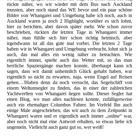
rückte näher, wo wir wieder mit dem Bus nach Auckland
mussten, aber noch stand das WE bevor und ein paar schöne
Bilder von Whangarei und Umgebung habe ich noch, auch in
Auckland waren ja noch 2 Highlight, worüber es sich lohnt,
hier zu berichten, aber davon später mehr. Wie schon zuvor
beschrieben, rückten die letzten Tage in Whangarei immer
näher, man fühlte sich hier schon richtig heimisch, aber
irgendwann ist all das gute mal vorbei. Die letzten 2 Tage
haben wir in Whangarei und Umgebung verbracht, lohnt sich ja
auch, das mal alles ein wenig näher zu betrachten. Wie
eigentlich immer, spielte auch das Wetter mit, so das man
herrliche Spaziergänge machen konnte, überhaupt kann ich
sagen, dass wir damit unheimlich Glück gehabt haben, war
eigentlich so nicht zu erwarten, naja, wenn Engel auf Reisen
gehen…!Haben denn da noch versucht, das Segelschiff von
einem Weltumsegler zu finden, das in einer der zahlreichen
Yachtwerften von Whangarei liegen sollte. Dieser Segler hat
einen Blog, wo man alles nachlesen konnte, zufälligerweise
auch ein ehemaliger Columbus Fahrer. Im Vorfeld Ihn auch
einige Male angeschrieben, das wir auch zu dem Zeitpunkt in
Whangarei waren und er eigentlich auch immer „online“ war,
aber noch nicht mal eine Antwort erhalten, so etwas liebe ich
ungemein. Vielleicht auch ganz gut so, wer weiß!