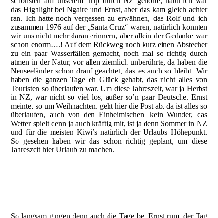
schönsten auf unserem Trip durch NZ gehörte, natürlich war
das Highlight bei Ngaire und Ernst, aber das kam gleich achter
ran. Ich hatte noch vergessen zu erwähnen, das Rolf und ich
zusammen 1976 auf der „Santa Cruz“ waren, natürlich konnten
wir uns nicht mehr daran erinnern, aber allein der Gedanke war
schon enorm….! Auf dem Rückweg noch kurz einen Abstecher
zu ein paar Wasserfällen gemacht, noch mal so richtig durch
atmen in der Natur, vor allen ziemlich unberührte, da haben die
Neuseeländer schon drauf geachtet, das es auch so bleibt. Wir
haben die ganzen Tage eh Glück gehabt, das nicht alles von
Touristen so überlaufen war. Um diese Jahreszeit, war ja Herbst
in NZ, war nicht so viel los, außer so’n paar Deutsche. Ernst
meinte, so um Weihnachten, geht hier die Post ab, da ist alles so
überlaufen, auch von den Einheimischen. kein Wunder, das
Wetter spielt denn ja auch kräftig mit, ist ja denn Sommer in NZ
und für die meisten Kiwi’s natürlich der Urlaubs Höhepunkt.
So gesehen haben wir das schon richtig geplant, um diese
Jahreszeit hier Urlaub zu machen.
kleiner Wasserfall
Natur Pur
Holgi darf nicht fehlen
So langsam gingen denn auch die Tage bei Ernst rum, der Tag