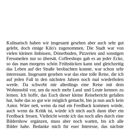
vom Skytower aus
vom Skytower aus
vom Skytower aus
vom Skytower aus
Kulinarisch haben wir insgesamt gesehen aber auch sehr gut
gelebt, doch einige Kilo's zugenommen. Die Stadt war von
vielen kleinen Imbissen, Dönerbuden, Pizzerien und sonstigen
Fressmeilen nur so übersät. Coffeeshops gab es an jeder Ecke,
so das man morgens schön Frühstücken kann und gleichzeitig
das Leben auf der Straße beobachten konnte, war schon sehr
interessant. Insgesamt gesehen war das eine tolle Reise, die ich
auf jeden Fall in den nächsten Jahren noch mal wiederholen
werde. Da schwebt mir allerdings eine Reise mit dem
Wohnmobil vor, um da noch mehr Land und Leute kennen zu
lernen. Ich hoffe, das Euch dieser kleine Reisebericht gefallen
hat, habe das so gut wie möglich gemacht, bin ja nun auch kein
Autor. Wäre nett, wenn da mal ein Feedback kommen würde,
auch wenn da Kritik ist, würde ich mich auch dann über ein
Feedback freuen. Vielleicht werde ich das noch alles durch eine
Bildershow ergänzen, muss aber noch warten, bis ich alle
Bilder habe. Bedanke mich für euer Interesse, das nächste