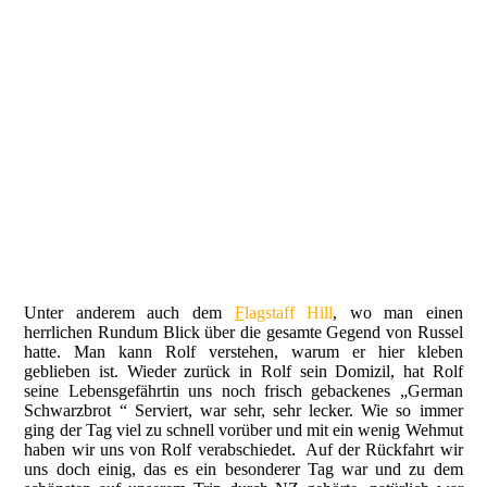
Auf der Fähre
Auf der Fähre
Flagstaff Hill
Flagstaff Hill
...die Reichen und schönen
Russell
im "Duke of Marlborought"
Blick auf dem Hafen
Unter anderem auch dem
F
lagstaff Hill
, wo man einen
herrlichen Rundum Blick über die gesamte Gegend von Russel
hatte. Man kann Rolf verstehen, warum er hier kleben
geblieben ist. Wieder zurück in Rolf sein Domizil, hat Rolf
seine Lebensgefährtin uns noch frisch gebackenes „German
Schwarzbrot “ Serviert, war sehr, sehr lecker. Wie so immer
ging der Tag viel zu schnell vorüber und mit ein wenig Wehmut
haben wir uns von Rolf verabschiedet. Auf der Rückfahrt wir
uns doch einig, das es ein besonderer Tag war und zu dem