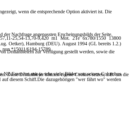
ezeigt, wenn die entsprechende Option aktiviert ist. Die
d der Nachfrage angepassten Erscheinungsbilds der Seite.
57,11-25,54-13,70-9,420 m1 Mot. 2Te 6x780/1550 13800
. Oetker), Hamburg (DEU). August 1994 (GL bereits 1.2.)
ng, nun *15011/6194-15789
on Drittanbietern zur Verfügung gestellt werden, sowie die
 NZ.Ernst hat mir ja sehr viele Bilder von seinen Columbus
den. Diese Drittanbieter können eigene Cookies setzen, z.B. um die
mal auf diesem Schiff.Die dazugehörigen "wer fährt wo" werden