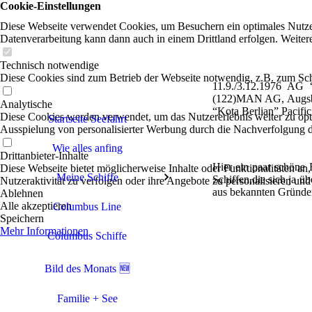
Cookie-Einstellungen
Diese Webseite verwendet Cookies, um Besuchern ein optimales Nutzerer
Datenverarbeitung kann dann auch in einem Drittland erfolgen. Weiter
Technisch notwendige
Diese Cookies sind zum Betrieb der Webseite notwendig, z.B. zum Sch
11.9./3.12.1976 AG
(122)MAN AG, Augs
Analytische
“Kota Berlian” Pacifi
Diese Cookies werden verwendet, um das Nutzererlebnis weiter zu optim
Startseite Seefahrt
Ausspielung von personalisierter Werbung durch die Nachverfolgung de
Wie alles anfing
Drittanbieter-Inhalte
Hier ein paar schöne 
Diese Webseite bietet möglicherweise Inhalte oder Funktionalitäten an,
Meine Schiffe
Schiffen,die sich ja 
Nutzeraktivität zu verfolgen oder ihre Angebote zu personalisieren und
aus bekannten Gründen 
Ablehnen
Alle akzeptieren
Columbus Line
Speichern
Mehr Informationen
Columbus Schiffe
Bild des Monats 🆕
Familie + See