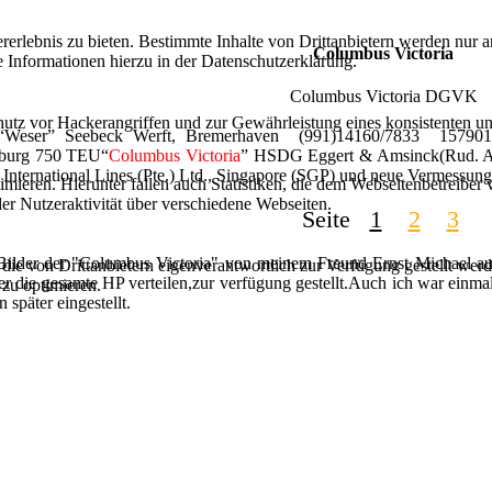
lebnis zu bieten. Bestimmte Inhalte von Drittanbietern werden nur ang
Columbus Victoria
e Informationen hierzu in der Datenschutzerklärung.
Columbus Victoria DGVK
utz vor Hackerangriffen und zur Gewährleistung eines konsistenten un
 “Weser” Seebeck Werft, Bremerhaven (991)14160/7833 157901
burg 750 TEU“
Columbus Victoria
” HSDG Eggert & Amsinck(Rud. Aug
c International Lines (Pte.) Ltd., Singapore (SGP) und neue Vermessu
ieren. Hierunter fallen auch Statistiken, die dem Webseitenbetreiber v
r Nutzeraktivität über verschiedene Webseiten.
Seite
1
2
3
Bilder der "Columbus Victoria" von meinem Freund Ernst Michael aus
 die von Drittanbietern eigenverantwortlich zur Verfügung gestellt wer
über die gesamte HP verteilen,zur verfügung gestellt.Auch ich war ein
 zu optimieren.
später eingestellt.