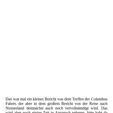
Die 4 Columbus Fahrer mit der entsprechenden Hissflagge
Das war mal ein kleiner Bericht von dem Treffen der Columbus
Fahrer, der aber in dem großem Bericht von der Reise nach
Neuseeland demnächst auch noch
vervollständigt wird. Das
wird aber noch einige Zeit in Anspruch nehmen, bitte habt da