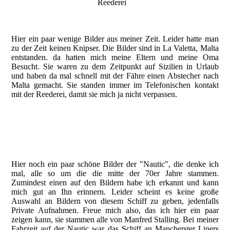
Reederei
Hier ein paar wenige Bilder aus meiner Zeit. Leider hatte man
zu der Zeit keinen Knipser. Die Bilder sind in La Valetta, Malta
entstanden. da hatten mich meine Eltern und meine Oma
Besucht. Sie waren zu dem Zeitpunkt auf Sizilien in Urlaub
und haben da mal schnell mit der Fähre einen Abstecher nach
Malta gemacht. Sie standen immer im Telefonischen kontakt
mit der Reederei, damit sie mich ja nicht verpassen.
Nautic in La Valetta, stehe oben auf dem Container
Nautic in La Valetta
Mutter, Oma und ich vor der Nautic in La Valetta
Hier noch ein paar schöne Bilder der "Nautic", die denke ich
mal, alle so um die die mitte der 70er Jahre stammen.
Zumindest einen auf den Bildern habe ich erkannt und kann
mich gut an Ihn erinnern. Leider scheint es keine große
Auswahl an Bildern von diesem Schiff zu geben, jedenfalls
Private Aufnahmen. Freue mich also, das ich hier ein paar
zeigen kann, sie stammen alle von Manfred Stalling. Bei meiner
Fahrzeit auf der Nautic war das Schiff an Mancherster Liners