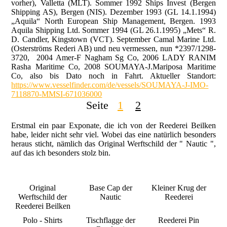
vorher), Valletta (MLT). Sommer 1992 Ships Invest (Bergen
Shipping AS), Bergen (NIS). Dezember 1993 (GL 14.1.1994)
„Aquila“ North European Ship Management, Bergen. 1993
Aquila Shipping Ltd. Sommer 1994 (GL 26.1.1995) „Mets“ R.
D. Candler, Kingstown (VCT). September Camal Marine Ltd.
(Osterströms Rederi AB) und neu vermessen, nun *2397/1298-
3720, 2004 Amer-F Nagham Sg Co, 2006 LADY RANIM
Rasha Maritime Co, 2008 SOUMAYA-J.Mariposa Maritime
Co, also bis Dato noch in Fahrt. Aktueller Standort:
https://www.vesselfinder.com/de/vessels/SOUMAYA-J-IMO-
7118870-MMSI-671036000
Seite
1
2
Erstmal ein paar Exponate, die ich von der Reederei Beilken
habe, leider nicht sehr viel. Wobei das eine natürlich besonders
heraus sticht, nämlich das Original Werftschild der " Nautic ",
auf das ich besonders stolz bin.
Original
Base Cap der
Kleiner Krug der
Werftschild der
Nautic
Reederei
Reederei Beilken
Polo - Shirts
Tischflagge der
Reederei Pin