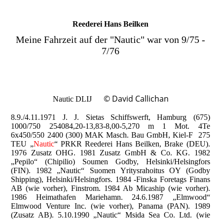
Reederei Hans Beilken
Meine Fahrzeit auf der "Nautic" war von 9/75 -
7/76
© David Callichan
Nautic DLIJ
8.9./4.11.1971 J. J. Sietas Schiffswerft, Hamburg (675)
1000/750 254084,20-13,83-8,00-5,270 m 1 Mot. 4Te
6x450/550 2400 (300) MAK Masch. Bau GmbH, Kiel-F 275
TEU „
Nautic
“ PRKR Reederei Hans Beilken, Brake (DEU).
1976 Zusatz OHG. 1981 Zusatz GmbH & Co. KG. 1982
„Pepilo“ (Chipilio) Soumen Godby, Helsinki/Helsingfors
(FIN). 1982 „Nautic“ Suomen Yritysrahoitus OY (Godby
Shipping), Helsinki/Helsingfors. 1984 -Finska Foretags Finans
AB (wie vorher), Finstrom. 1984 Ab Micaship (wie vorher).
1986 Heimathafen Mariehamn. 24.6.1987 „Elmwood“
Elmwood Venture Inc. (wie vorher), Panama (PAN). 1989
(Zusatz AB). 5.10.1990 „Nautic“ Msida Sea Co. Ltd. (wie